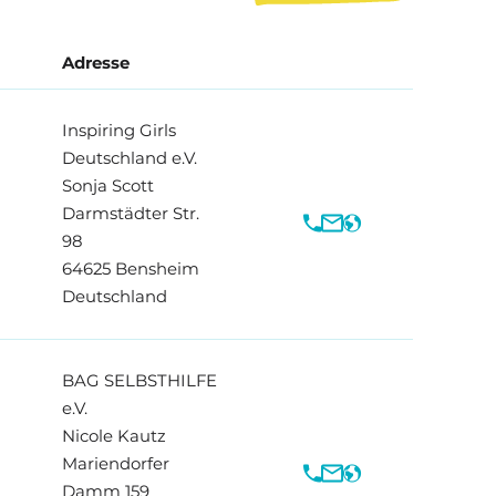
Adresse
Inspiring Girls
Deutschland e.V.
Sonja
Scott
Phone
Mail
Web
Darmstädter Str.
98
64625
Bensheim
Deutschland
BAG SELBSTHILFE
e.V.
Nicole
Kautz
Phone
Mail
Web
Mariendorfer
Damm 159