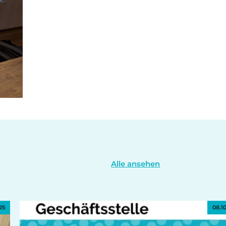
Alle ansehen
25
08.1