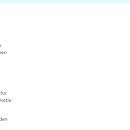
s
nen
für
litik
rden